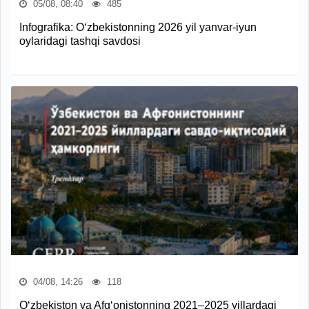
05/08, 08:40
485
Infografika: O‘zbekistonning 2026 yil yanvar-iyun
oylaridagi tashqi savdosi
04/08, 14:26
118
O‘zbekiston va Afg‘onistonning 2021–2025 yillardagi