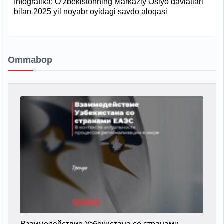
Infografika: O‘zbekistonning Markaziy Osiyo davlatlari
bilan 2025 yil noyabr oyidagi savdo aloqasi
Ommabop