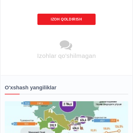
IZOH QOLDIRISH
Izohlar qo'shilmagan
O'xshash yangiliklar