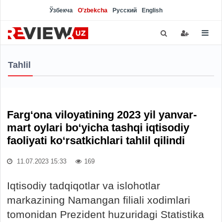
Ўзбекча
O'zbekcha
Русский
English
Tahlil
Farg‘ona viloyatining 2023 yil yanvar-
mart oylari bo‘yicha tashqi iqtisodiy
faoliyati ko‘rsatkichlari tahlil qilindi
11.07.2023 15:33
169
Iqtisodiy tadqiqotlar va islohotlar
markazining Namangan filiali xodimlari
tomonidan Prezident huzuridagi Statistika