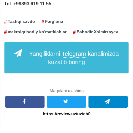
Tel: +99893 619 11 55
Tashqi savdo
Farg‘ona
makroiqtisodiy ko'rsatkichlar
Bahodir Xolmirzayev
Yangiliklarni
Telegram
kanalimizda
kuzatib boring
Maqolani ulashing