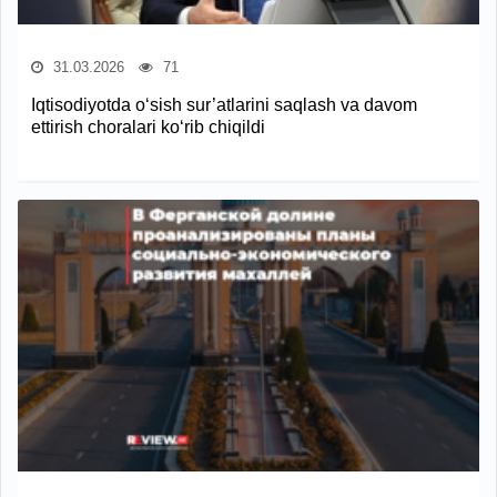
31.03.2026
71
Iqtisodiyotda o‘sish sur’atlarini saqlash va davom
ettirish choralari ko‘rib chiqildi