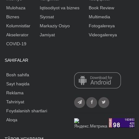
Mulohaza
Iqtisodiyot va biznes
Book Review
Biznes
Siyosat
Multimedia
Kolumnistlar
Markaziy Osiyo
Fotogalereya
Akselerator
Jamiyat
Videogalereya
COVID-19
SAHIFALAR
Bosh sahifa
Sayt haqida
Reklama
Tahririyat
Foydalanish shartlari
Aloqa
ТЎЛОВ УСУЛЛАРИ