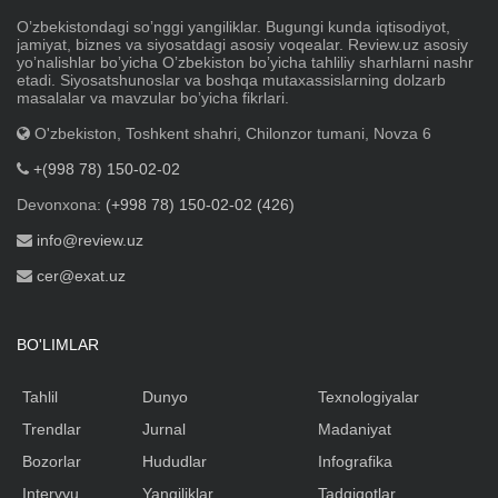
Oʼzbekistondagi soʼnggi yangiliklar. Bugungi kunda iqtisodiyot,
jamiyat, biznes va siyosatdagi asosiy voqealar. Review.uz asosiy
yoʼnalishlar boʼyicha Oʼzbekiston boʼyicha tahliliy sharhlarni nashr
etadi. Siyosatshunoslar va boshqa mutaxassislarning dolzarb
masalalar va mavzular boʼyicha fikrlari.
O'zbekiston, Toshkent shahri, Chilonzor tumani, Novza 6
+(998 78) 150-02-02
Devonxona:
(+998 78) 150-02-02 (426)
info@review.uz
cer@exat.uz
BO'LIMLAR
Tahlil
Dunyo
Texnologiyalar
Trendlar
Jurnal
Madaniyat
Bozorlar
Hududlar
Infografika
Intervyu
Yangiliklar
Tadqiqotlar