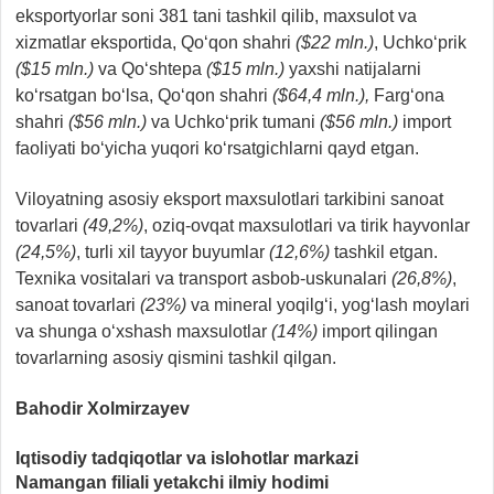
eksportyorlar soni 381 tani tashkil qilib, maxsulot va
xizmatlar eksportida, Qo‘qon shahri
($22 mln.)
, Uchko‘prik
($15 mln.)
va Qo‘shtepa
($15 mln.)
yaxshi natijalarni
ko‘rsatgan bo‘lsa, Qo‘qon shahri
($64,4 mln.),
Farg‘ona
shahri
($56 mln.)
va Uchko‘prik tumani
($56 mln.)
import
faoliyati bo‘yicha yuqori ko‘rsatgichlarni qayd etgan.
Viloyatning asosiy eksport maxsulotlari tarkibini sanoat
tovarlari
(49,2%)
, oziq-ovqat maxsulotlari va tirik hayvonlar
(24,5%)
, turli xil tayyor buyumlar
(12,6%)
tashkil etgan.
Texnika vositalari va transport asbob-uskunalari
(26,8%)
,
sanoat tovarlari
(23%)
va mineral yoqilg‘i, yog‘lash moylari
va shunga o‘xshash maxsulotlar
(14%)
import qilingan
tovarlarning asosiy qismini tashkil qilgan.
Bahodir Xolmirzayev
Iqtisodiy tadqiqotlar va islohotlar markazi
Namangan filiali yetakchi ilmiy hodimi