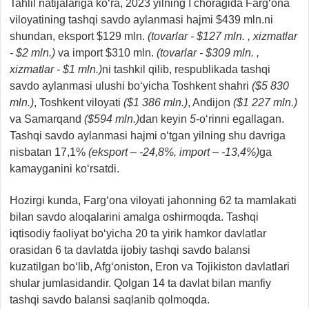
Tahlil natijalariga ko‘ra, 2023 yilning I choragida Farg‘ona
viloyatining tashqi savdo aylanmasi hajmi $439 mln.ni
shundan, eksport $129 mln.
(tovarlar - $127 mln. , xizmatlar
- $2 mln.)
va import $310 mln.
(tovarlar - $309 mln. ,
xizmatlar - $1 mln.)
ni tashkil qilib, respublikada tashqi
savdo aylanmasi ulushi bo‘yicha Toshkent shahri
($
5 830
mln.)
, Toshkent viloyati
(
$1 386 mln.)
, Andijon
(
$1 227 mln.)
va Samarqand
($594 mln.)
dan
keyin
5
-o‘rinni egallagan.
Tashqi savdo aylanmasi hajmi o‘tgan yilning shu davriga
nisbatan 17,1%
(eksport – -24,8%, import – -13,4%)
ga
kamayganini ko‘rsatdi.
Hozirgi kunda, Farg‘ona viloyati jahonning 62 ta mamlakati
bilan savdo aloqalarini amalga oshirmoqda. Tashqi
iqtisodiy faoliyat bo‘yicha 20 ta yirik hamkor davlatlar
orasidan 6 ta davlatda ijobiy tashqi savdo balansi
kuzatilgan bo‘lib, Afg‘oniston, Eron va Tojikiston davlatlari
shular jumlasidandir. Qolgan 14 ta davlat bilan manfiy
tashqi savdo balansi saqlanib qolmoqda.