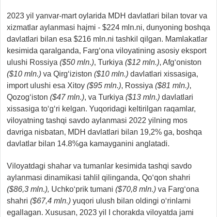
2023 yil yanvar-mart oylarida MDH davlatlari bilan tovar va
xizmatlar aylanmasi hajmi - $224 mln.ni, dunyoning boshqa
davlatlari bilan esa $216 mln.ni tashkil qilgan. Mamlakatlar
kesimida qaralganda, Farg‘ona viloyatining asosiy eksport
ulushi Rossiya
($50 mln.)
, Turkiya
($12 mln.)
, Afg‘oniston
($10 mln.)
va Qirg‘iziston
($10 mln.)
davlatlari xissasiga,
import ulushi esa Xitoy
($95 mln.)
, Rossiya
($81 mln.)
,
Qozog‘iston
($47 mln.)
, va Turkiya
($13 mln.)
davlatlari
xissasiga to‘g‘ri kelgan. Yuqoridagi keltirilgan raqamlar,
viloyatning tashqi savdo aylanmasi 2022 yilning mos
davriga nisbatan, MDH davlatlari bilan 19,2% ga, boshqa
davlatlar bilan 14.8%ga kamayganini anglatadi.
Viloyatdagi shahar va tumanlar kesimida tashqi savdo
aylanmasi dinamikasi tahlil qilinganda, Qo‘qon shahri
($86,3 mln.),
Uchko‘prik tumani
($70,8 mln.)
va Farg‘ona
shahri
($67,4 mln.)
yuqori ulush bilan oldingi o‘rinlarni
egallagan. Xususan, 2023 yil I chorakda viloyatda jami