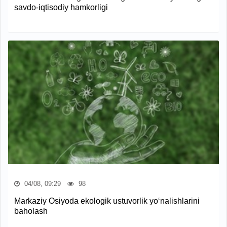
savdo-iqtisodiy hamkorligi
04/08, 09:29
98
Markaziy Osiyoda ekologik ustuvorlik yo‘nalishlarini
baholash