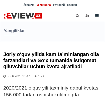
Ўзбекча
O'zbekcha
Русский
English
Yangiliklar
Joriy o‘quv yilida kam ta’minlangan oila
farzandlari va So‘x tumanida istiqomat
qiluvchilar uchun kvota ajratiladi
4.06.2020 14:47
1.7K
2020/2021 o‘quv yili taxminiy qabul kvotasi
156 000 tadan oshishi kutilmoqda.