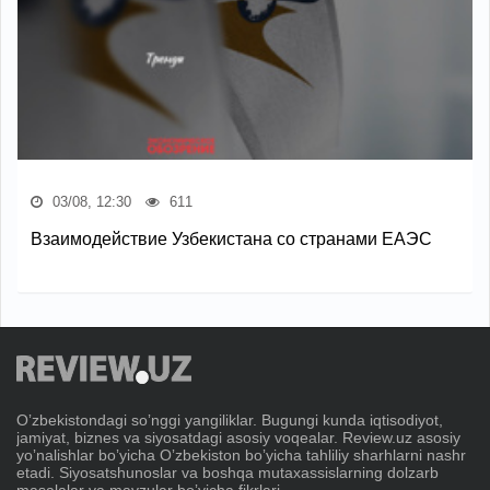
03/08, 12:30
611
Взаимодействие Узбекистана со странами ЕАЭС
Oʼzbekistondagi soʼnggi yangiliklar. Bugungi kunda iqtisodiyot,
jamiyat, biznes va siyosatdagi asosiy voqealar. Review.uz asosiy
yoʼnalishlar boʼyicha Oʼzbekiston boʼyicha tahliliy sharhlarni nashr
etadi. Siyosatshunoslar va boshqa mutaxassislarning dolzarb
masalalar va mavzular boʼyicha fikrlari.