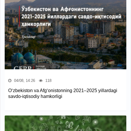
04/08, 14:26
118
O‘zbekiston va Afg‘onistonning 2021–2025 yillardagi
savdo-iqtisodiy hamkorligi