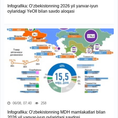
Infografika: O‘zbekistonning 2026 yil yanvar-iyun
oylaridagi YeOII bilan savdo aloqasi
06/08, 07:40
258
Infografika: O‘zbekistonning MDH mamlakatlari bilan
2026 yil yanvar-iyun oylaridagi savdosi