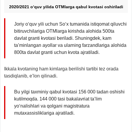
2020/2021 o‘quv yilida OTMlarga qabul kvotasi oshiriladi
Joriy o‘quv yili uchun So‘x tumanida istiqomat qiluvchi
bitiruvchilariga OTMlarga kirishda alohida 500ta
davlat granti kvotasi beriladi. Shuningdek, kam
ta’minlangan ayollar va ularning farzandlariga alohida
800ta davlat granti uchun kvota ajratiladi.
Ikkala kvotaning ham kimlarga berilishi tartibi tez orada
tasdiqlanib, e’lon qilinadi.
Bu yilgi taxminiy qabul kvotasi 156 000 tadan oshishi
kutilmoqda. 144 000 tasi bakalavriat ta’lim
yo‘nalishlari va qolgani magistratura
mutaxassisliklariga ajratiladi.