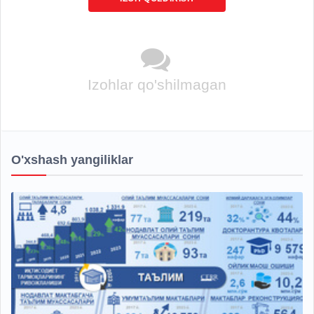
Izohlar qo'shilmagan
O'xshash yangiliklar