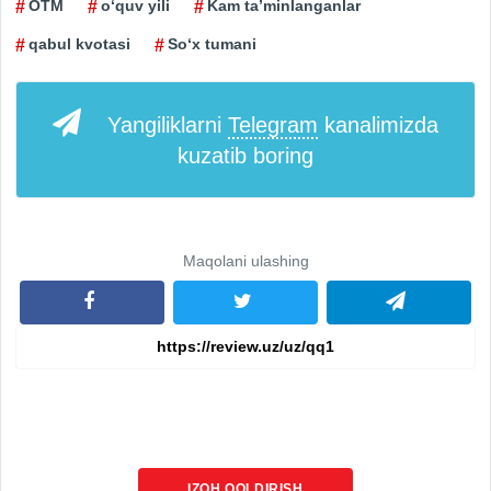
OTM
o‘quv yili
Kam ta’minlanganlar
qabul kvotasi
So‘x tumani
Yangiliklarni
Telegram
kanalimizda
kuzatib boring
Maqolani ulashing
IZOH QOLDIRISH