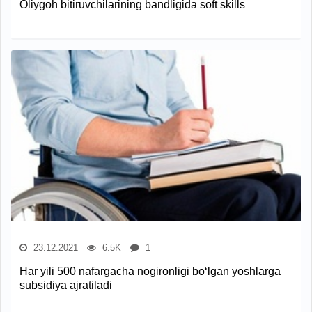
Oliygoh bitiruvchilarining bandligida soft skills
23.12.2021
6.5K
1
Har yili 500 nafargacha nogironligi bo‘lgan yoshlarga
subsidiya ajratiladi