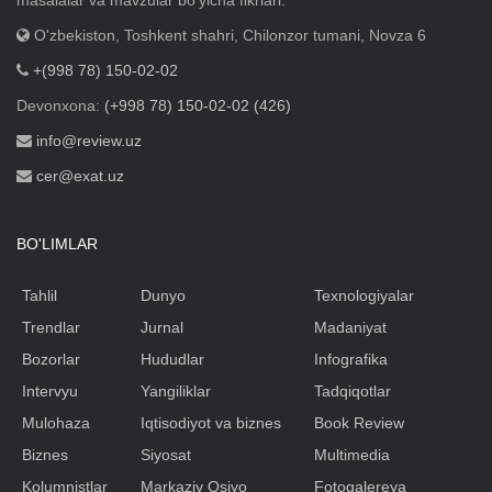
O'zbekiston, Toshkent shahri, Chilonzor tumani, Novza 6
+(998 78) 150-02-02
Devonxona:
(+998 78) 150-02-02 (426)
info@review.uz
cer@exat.uz
BO'LIMLAR
Tahlil
Dunyo
Texnologiyalar
Trendlar
Jurnal
Madaniyat
Bozorlar
Hududlar
Infografika
Intervyu
Yangiliklar
Tadqiqotlar
Mulohaza
Iqtisodiyot va biznes
Book Review
Biznes
Siyosat
Multimedia
Kolumnistlar
Markaziy Osiyo
Fotogalereya