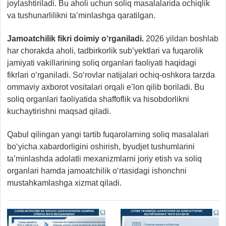
joylashtiriladi. Bu aholi uchun soliq masalalarida ochiqlik
va tushunarlilikni ta’minlashga qaratilgan.
Jamoatchilik fikri doimiy o‘rganiladi.
2026 yildan boshlab
har chorakda aholi, tadbirkorlik sub’yektlari va fuqarolik
jamiyati vakillarining soliq organlari faoliyati haqidagi
fikrlari o‘rganiladi. So‘rovlar natijalari ochiq-oshkora tarzda
ommaviy axborot vositalari orqali e’lon qilib boriladi. Bu
soliq organlari faoliyatida shaffoflik va hisobdorlikni
kuchaytirishni maqsad qiladi.
Qabul qilingan yangi tartib fuqarolarning soliq masalalari
bo‘yicha xabardorligini oshirish, byudjet tushumlarini
ta’minlashda adolatli mexanizmlarni joriy etish va soliq
organlari hamda jamoatchilik o‘rtasidagi ishonchni
mustahkamlashga xizmat qiladi.