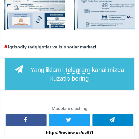
Iqtisodiy tadqiqotlar va islohotlar markazi
Yangiliklarni
Telegram
kanalimizda
kuzatib boring
Maqolani ulashing