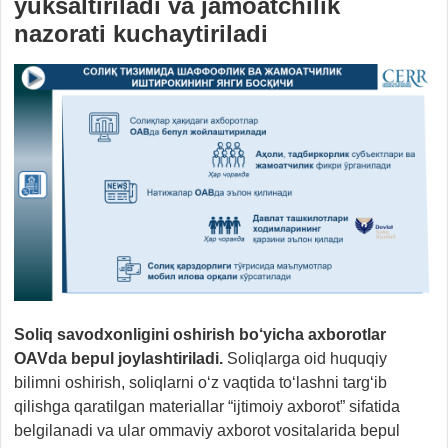
yuksaltiriladi va jamoatchilik
nazorati kuchaytiriladi
Soliq savodxonligini oshirish bo‘yicha axborotlar
OAVda bepul joylashtiriladi.
Soliqlarga oid huquqiy
bilimni oshirish, soliqlarni o‘z vaqtida to‘lashni targ‘ib
qilishga qaratilgan materiallar “ijtimoiy axborot” sifatida
belgilanadi va ular ommaviy axborot vositalarida bepul