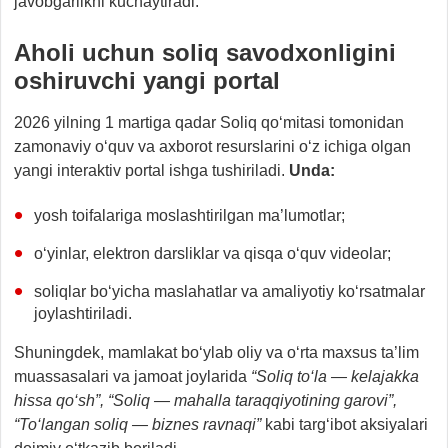
javobgarlikni kuchaytiradi.
Aholi uchun soliq savodxonligini
oshiruvchi yangi portal
2026 yilning 1 martiga qadar Soliq qo‘mitasi tomonidan
zamonaviy o‘quv va axborot resurslarini o‘z ichiga olgan
yangi interaktiv portal ishga tushiriladi.
Unda:
yosh toifalariga moslashtirilgan ma’lumotlar;
o‘yinlar, elektron darsliklar va qisqa o‘quv videolar;
soliqlar bo‘yicha maslahatlar va amaliyotiy ko‘rsatmalar
joylashtiriladi.
Shuningdek, mamlakat bo‘ylab oliy va o‘rta maxsus ta’lim
muassasalari va jamoat joylarida
“Soliq to‘la — kelajakka
hissa qo‘sh”, “Soliq — mahalla taraqqiyotining garovi”,
“To‘langan soliq — biznes ravnaqi”
kabi targ‘ibot aksiyalari