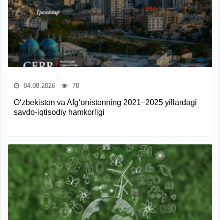
04.08.2026
78
O‘zbekiston va Afg‘onistonning 2021–2025 yillardagi
savdo-iqtisodiy hamkorligi