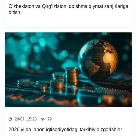
O‘zbekiston va Qirg‘iziston: qo‘shma qiymat zanjirlariga
o‘tish
29/07, 15:23
79
2026 yilda jahon iqtisodiyotidagi tarkibiy o‘zgarishlar