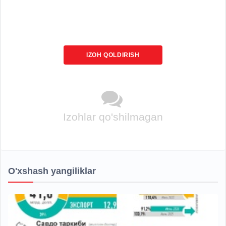
IZOH QOLDIRISH
Izohlar qo'shilmagan
O'xshash yangiliklar