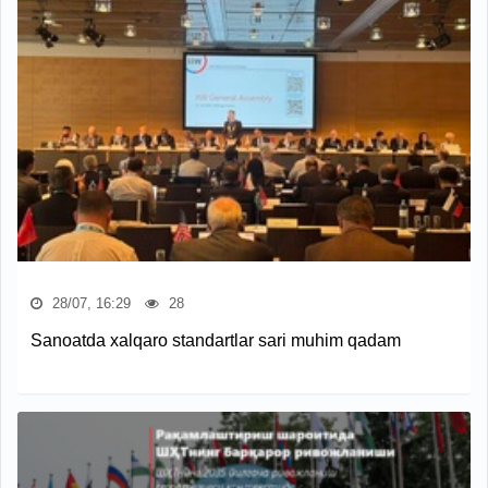
28/07, 16:29
28
Sanoatda xalqaro standartlar sari muhim qadam