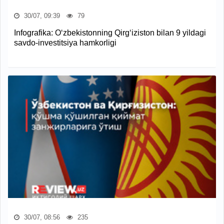
30/07, 09:39
79
Infografika: O‘zbekistonning Qirg‘iziston bilan 9 yildagi
savdo-investitsiya hamkorligi
30/07, 08:56
235