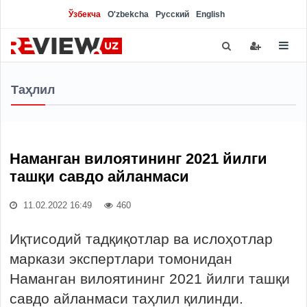
Ўзбекча
O'zbekcha
Русский
English
Таҳлил
Наманган вилоятининг 2021 йилги
ташқи савдо айланмаси
11.02.2022 16:49
460
Иқтисодий тадқиқотлар ва ислоҳотлар
маркази экспертлари томонидан
Наманган вилоятининг 2021 йилги ташқи
савдо айланмаси таҳлил қилинди.