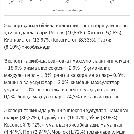
Экспорт ҳажми бўйича вилоятнинг энг юқори улушга эга
ҳамкор давлатлари Россия (40,85%), Хитой (15,28%),
Қирғизистон (13,97%) Қозоғистон (8,33%), Туркия
(8,10%) ҳисобланади.
Экспорт таркибида озиқ-овқат маҳсулотларининг улуши
– 18,0%, хизматлар соҳаси – 2,9%, тўқимачилик
маҳсулотлари – 1,8%, рангли ва қора металлар– 0,8%,
машина ва ускуналар – 2,0%, кимёвий маҳсулотлар
улуши – 1,8%, энергетика ва нефть маҳсулотлари –
0,2%, бошқа маҳсулотлар – 74,3% ни ташкил қилган.
Экспорт таркибида улуши энг юқори ҳудудлар Наманган
шаҳри (30,37%), Тўрақўрғон (16,37%), Уйчи (8,98%),
Косонсой (6,72%) туманлари ҳисобланади. Наманган
(4,44%), Поп (2,94%), Чортоқ (1,72%) туманлари улуши