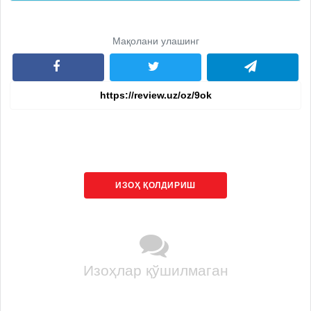
Мақолани улашинг
ИЗОҲ ҚОЛДИРИШ
Изоҳлар қўшилмаган