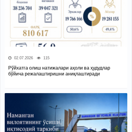
02.07.2026
115
Рўйхатга олиш натижалари аҳоли ва ҳудудлар
бўйича режалаштиришни аниқлаштиради