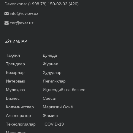
Devonxona:
(+998 78) 150-02-02 (426)
info@review.uz
cer@exat.uz
БЎЛИМЛАР
Таҳлил
Дунёда
Трендлар
Журнал
Бозорлар
Ҳудудлар
Интервью
Янгиликлар
Мулоҳаза
Иқтисодиёт ва бизнес
Бизнес
Сиёсат
Колумнистлар
Марказий Осиё
Акселератор
Жамият
Технологиялар
COVID-19
Маданият