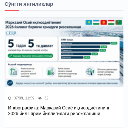
Сўнгги янгиликлар
07/08, 11:59
32
Инфографика: Марказий Осиё иқтисодиётининг
2026 йил I ярим йиллигидаги ривожланиши