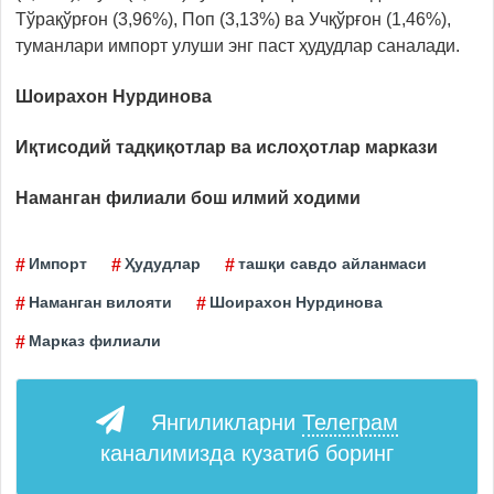
Тўрақўрғон (3,96%), Поп (3,13%) ва Учқўрғон (1,46%),
туманлари импорт улуши энг паст ҳудудлар саналади.
Шоирахон Нурдинова
Иқтисодий тадқиқотлар ва ислоҳотлар маркази
Наманган филиали
бош илмий ходими
Импорт
Ҳудудлар
ташқи савдо айланмаси
Наманган вилояти
Шоирахон Нурдинова
Марказ филиали
Янгиликларни
Телеграм
каналимизда кузатиб боринг