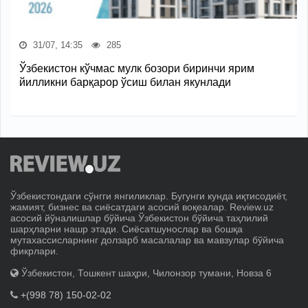
31/07, 14:35
285
Ўзбекистон кўчмас мулк бозори биринчи ярим
йилликни барқарор ўсиш билан якунлади
Ўзбекистондаги сўнгги янгиликлар. Бугунги кунда иқтисодиёт,
жамият, бизнес ва сиёсатдаги асосий воқеалар. Review.uz
асосий йўналишлар бўйича Ўзбекистон бўйича таҳлилий
шарҳларни нашр этади. Сиёсатшунослар ва бошқа
мутахассисларнинг долзарб масалалар ва мавзулар бўйича
фикрлари.
Ўзбекистон, Тошкент шаҳри, Чилонзор тумани, Новза 6
+(998 78) 150-02-02