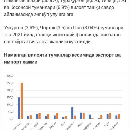
Наманган шаҳри (36,9%), Тўрақўрғон (9,6%), Уйчи (8,1%)
ва Косонсой туманлари (6,9%) вилоят ташқи савдо
айланмасида энг кўп улушга эга.
Учқўрғон (3,6%), Чортоқ (3,5) ва Поп (3,04%) туманлари
эса 2021 йилда ташқи иқтисодий фаолиятда нисбатан
паст кўрсатгичга эга эканлиги кузатилди.
Наманган вилояти туманлар кесимида экспорт ва
импорт ҳажми