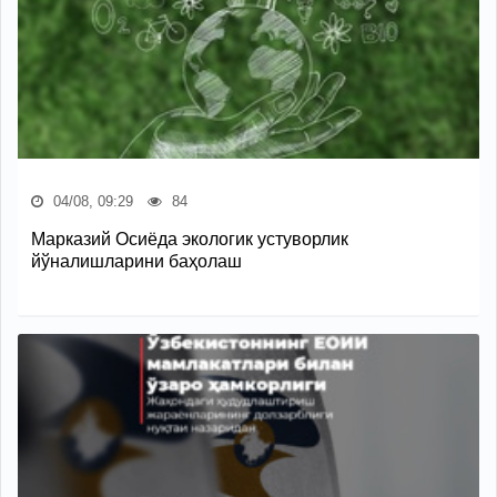
04/08, 09:29
84
Марказий Осиёда экологик устуворлик
йўналишларини баҳолаш