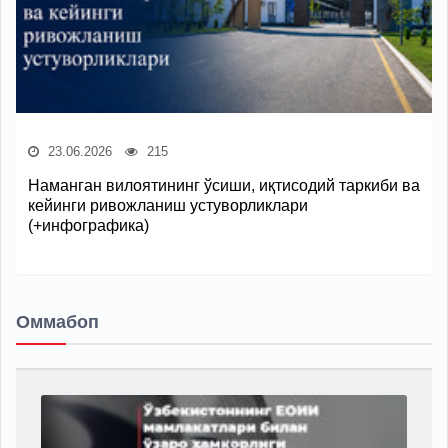
23.06.2026
215
Наманган вилоятининг ўсиши, иқтисодий таркиби ва
кейинги ривожланиш устуворликлари
(+инфографика)
Оммабоп