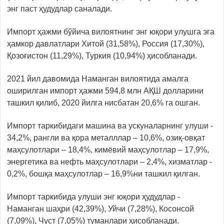
энг паст ҳудудлар саналади.
Импорт ҳажми бўйича вилоятнинг энг юқори улушга эга
ҳамкор давлатлари Хитой (31,58%), Россия (17,30%),
Қозоғистон (11,29%), Туркия (10,94%) ҳисобланади.
2021 йил давомида Наманган вилоятида амалга
оширилган импорт ҳажми 594,8 млн АҚШ долларини
ташкил қилиб, 2020 йилга нисбатан 20,6% га ошган.
Импорт таркибидаги машина ва ускуналарнинг улуши -
34,2%, рангли ва қора металллар – 10,6%, озиқ-овқат
маҳсулотлари – 18,4%, кимёвий маҳсулотлар – 17,9%,
энергетика ва нефть маҳсулотлари – 2,4%, хизматлар -
0,2%, бошқа маҳсулотлар – 16,9%ни ташкил қилган.
Импорт таркибида улуши энг юқори ҳудудлар -
Наманган шаҳри (42,39%), Уйчи (7,28%), Косонсой
(7,09%), Чуст (7,05%) туманлари ҳисобланади.