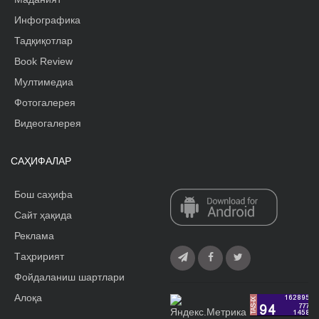
Инфографика
Тадқиқотлар
Book Review
Мултимедиа
Фотогалерея
Видеогалерея
САҲИФАЛАР
Бош саҳифа
Сайт ҳақида
Реклама
Tаҳририят
Фойдаланиш шартлари
Алоқа