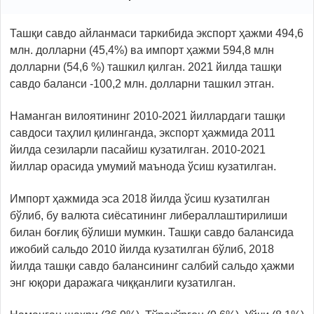
Ташқи савдо айланмаси таркибида экспорт ҳажми 494,6
млн. долларни (45,4%) ва импорт ҳажми 594,8 млн
долларни (54,6 %) ташкил қилган. 2021 йилда ташқи
савдо баланси -100,2 млн. долларни ташкил этган.
Наманган вилоятининг 2010-2021 йиллардаги ташқи
савдоси таҳлил қилинганда, экспорт ҳажмида 2011
йилда сезиларли пасайиш кузатилган. 2010-2021
йиллар орасида умумий маънода ўсиш кузатилган.
Импорт ҳажмида эса 2018 йилда ўсиш кузатилган
бўлиб, бу валюта сиёсатининг либераллаштирилиши
билан боғлиқ бўлиши мумкин. Ташқи савдо балансида
ижобий сальдо 2010 йилда кузатилган бўлиб, 2018
йилда ташқи савдо балансининг салбий сальдо ҳажми
энг юқори даражага чиққанлиги кузатилган.