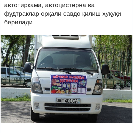
автотиркама, автоцистерна ва
фудтраклар орқали савдо қилиш ҳуқуқи
берилади.