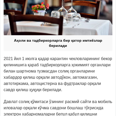
Аҳоли ва тадбиркорларга бир қатор имтиёзлар
берилади
2021 йил 1 июлга қадар карантин чекловларининг бекор
қилинишига қараб тадбиркорларга ҳокимият органлари
билан шартнома тузмасдан солиқ органларини
хабардор қилиш орқали автодўкон, автомагазин,
автотиркама, автоцистерна ва фудтраклар орқали
савдо қилиш ҳуқуқи берилади.
Давлат солиқ қўмитаси ўзининг расмий сайти ва мобиль
иловалар орқали кўчма савдони бошлаш тўғрисида
электрон хабарномаларни бепул қабул қилишни