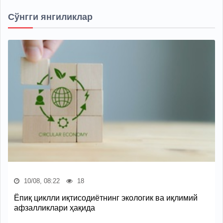
Сўнгги янгиликлар
10/08, 08:22
18
Ёпиқ циклли иқтисодиётнинг экологик ва иқлимий
афзалликлари ҳақида