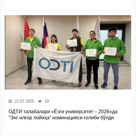
21.07.2026
19
ОДТИ талабалари «Ёзги университет – 2026»да
“Энг илғор лойиҳа” номинацияси ғолиби бўлди