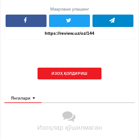
Мақолани улашинг
ИЗОҲ ҚОЛДИРИШ
Янгилари
Изоҳлар қўшилмаган