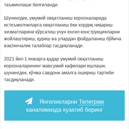
таъминлаши белгиланди.
Шунингдек, умумий овқатланиш корхоналарида
истеъмолчиларга овқатланиш ёки хордиқ чиқариш
хизматларини кўрсатиш учун енгил конструкцияларни
жойлаштириш, қуриш ва улардан фойдаланиш бўйича
вақтинчалик талаблар тасдиқланади.
2021 йил 1 январга қадар умумий овқатланиш
корхоналарининг мавсумий кафелари ишлаши,
шунингдек, кўчма савдони амалга ошириш тартиби
тасдиқланади.
Янгиликларни
Телеграм
каналимизда кузатиб боринг