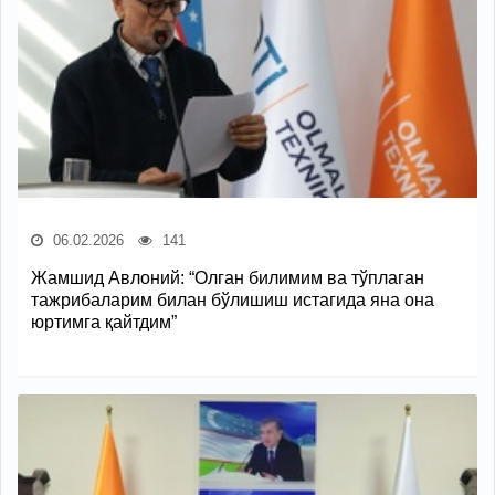
06.02.2026
141
Жамшид Авлоний: “Олган билимим ва тўплаган
тажрибаларим билан бўлишиш истагида яна она
юртимга қайтдим”