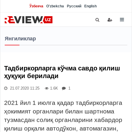
Ўзбекча
O'zbekcha
Русский
English
Янгиликлар
Тадбиркорларга кўчма савдо қилиш
ҳуқуқи берилади
21.07.2020 11:25
1.6K
1
2021 йил 1 июлга қадар тадбиркорларга
ҳокимият органлари билан шартнома
тузмасдан солиқ органларини хабардор
қилиш орқали автодўкон, автомагазин,