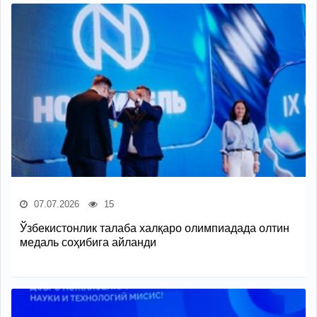
07.07.2026
15
Ўзбекистонлик талаба халқаро олимпиадада олтин
медаль соҳибига айланди