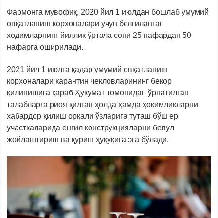
Фармонга мувофиқ, 2020 йил 1 июлдан бошлаб умумий
овқатланиш корхоналари учун белгиланган
ходимларнинг йиллик ўртача сони 25 нафардан 50
нафарга оширилади.
2021 йил 1 июлга қадар умумий овқатланиш
корхоналари карантин чекловларининг бекор
қилинишига қараб Ҳукумат томонидан ўрнатилган
талабларга риоя қилган ҳолда ҳамда ҳокимликларни
хабардор қилиш орқали ўзларига туташ бўш ер
участкаларида енгил конструкцияларни бепул
жойлаштириш ва қуриш ҳуқуқига эга бўлади.