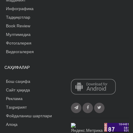
Инфографика
Тадқиқотлар
Book Review
Мултимедиа
Фотогалерея
Видеогалерея
САҲИФАЛАР
Бош саҳифа
Сайт ҳақида
Реклама
Tаҳририят
Фойдаланиш шартлари
Алоқа