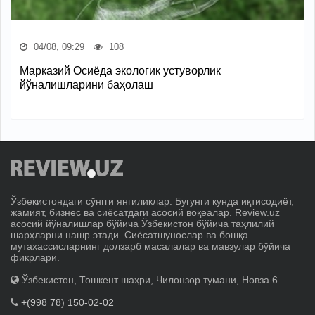
04/08, 09:29
108
Марказий Осиёда экологик устуворлик
йўналишларини баҳолаш
Ўзбекистондаги сўнгги янгиликлар. Бугунги кунда иқтисодиёт,
жамият, бизнес ва сиёсатдаги асосий воқеалар. Review.uz
асосий йўналишлар бўйича Ўзбекистон бўйича таҳлилий
шарҳларни нашр этади. Сиёсатшунослар ва бошқа
мутахассисларнинг долзарб масалалар ва мавзулар бўйича
фикрлари.
Ўзбекистон, Тошкент шаҳри, Чилонзор тумани, Новза 6
+(998 78) 150-02-02