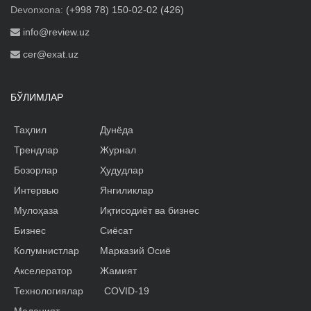
Devonxona:
(+998 78) 150-02-02 (426)
info@review.uz
cer@exat.uz
БЎЛИМЛАР
Таҳлил
Дунёда
Трендлар
Журнал
Бозорлар
Ҳудудлар
Интервью
Янгиликлар
Мулоҳаза
Иқтисодиёт ва бизнес
Бизнес
Сиёсат
Колумнистлар
Марказий Осиё
Акселератор
Жамият
Технологиялар
COVID-19
Маданият