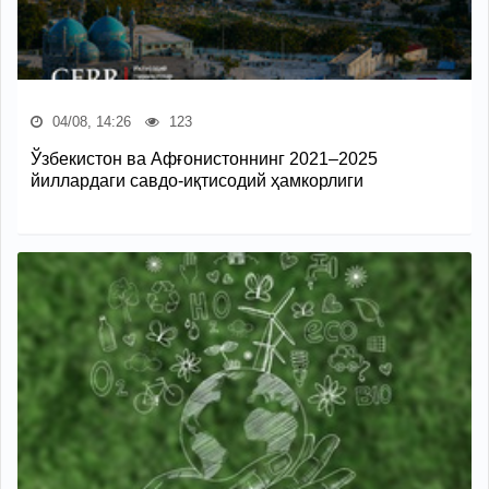
04/08, 14:26
123
Ўзбекистон ва Афғонистоннинг 2021–2025
йиллардаги савдо-иқтисодий ҳамкорлиги