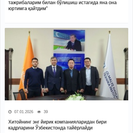
тажрибаларим билан бўлишиш истагида яна она
юртимга қайтдим”
07.01.2026
39
Хитойнинг энг йирик компанияларидан бири
кадрларини Ўзбекистонда тайёрлайди