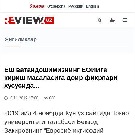
Ўзбекча
O'zbekcha
Русский
English
Янгиликлар
Ёш ватандошимизнинг ЕОИИга
кириш масаласига доир фикрлари
хусусида...
6.11.2019 17:00
660
2019 йил 4 ноябрда Кун.уз сайтида Токио
университети талабаси Бекзод
Закировнинг “Евросиё иқтисодий