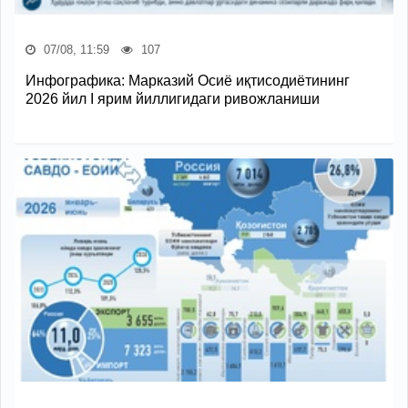
07/08, 11:59
107
Инфографика: Марказий Осиё иқтисодиётининг
2026 йил I ярим йиллигидаги ривожланиши