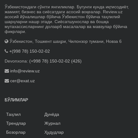
Ўзбекистондаги сўнгги янгиликлар. Бугунги кунда иқтисодиёт,
жамият, бизнес ва сиёсатдаги асосий воқеалар. Review.uz
асосий йўналишлар бўйича Ўзбекистон бўйича таҳлилий
шарҳларни нашр этади. Сиёсатшунослар ва бошқа
мутахассисларнинг долзарб масалалар ва мавзулар бўйича
фикрлари.
Ўзбекистон, Тошкент шаҳри, Чилонзор тумани, Новза 6
+(998 78) 150-02-02
Devonxona:
(+998 78) 150-02-02 (426)
info@review.uz
cer@exat.uz
БЎЛИМЛАР
Таҳлил
Дунёда
Трендлар
Журнал
Бозорлар
Ҳудудлар