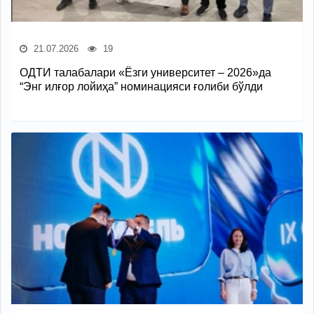
21.07.2026
19
ОДТИ талабалари «Ёзги университет – 2026»да
“Энг илғор лойиҳа” номинацияси ғолиби бўлди