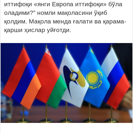
иттифоқи «янги Европа иттифоқи» бўла
оладими?” номли мақоласини ўқиб
қолдим. Мақола менда ғалати ва қарама-
қарши ҳислар уйғотди.