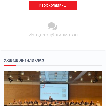
ИЗОҲ ҚОЛДИРИШ
Изоҳлар қўшилмаган
Ўхшаш янгиликлар