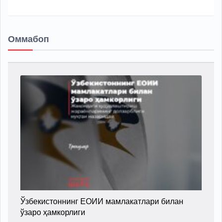
Оммабоп
Ўзбекистоннинг ЕОИИ мамлакатлари билан
ўзаро ҳамкорлиги