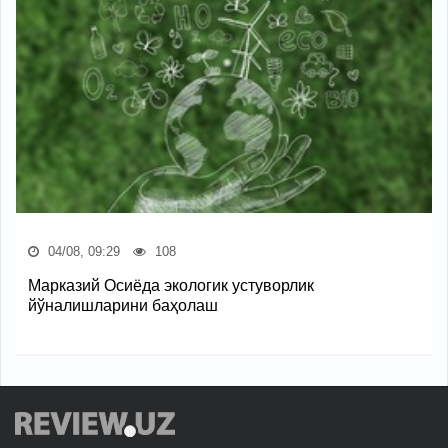
04/08, 09:29
108
Марказий Осиёда экологик устуворлик
йўналишларини баҳолаш