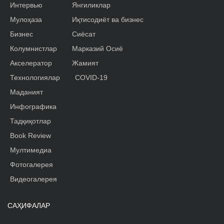
Интервью
Янгиликлар
Мулоҳаза
Иқтисодиёт ва бизнес
Бизнес
Сиёсат
Колумнистлар
Марказий Осиё
Акселератор
Жамият
Технологиялар
COVID-19
Маданият
Инфографика
Тадқиқотлар
Book Review
Мултимедиа
Фотогалерея
Видеогалерея
САҲИФАЛАР