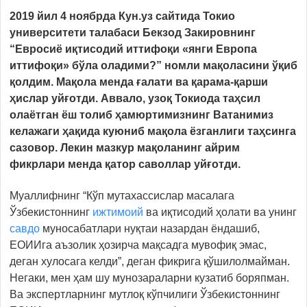
2019 йил 4 ноябрда Кун.уз сайтида Токио
университети талабаси Бекзод Закировнинг
“Евросиё иқтисодий иттифоқи «янги Европа
иттифоқи» бўла оладими?” номли мақоласини ўқиб
қолдим. Мақола менда ғалати ва қарама-қарши
ҳислар уйғотди. Аввало, узоқ Токиода таҳсил
олаётган ёш толиб ҳамюртимизнинг Ватанимиз
келажаги ҳақида куюниб мақола ёзганлиги таҳсинга
сазовор. Лекин мазкур мақоланинг айрим
фикрлари менда қатор саволлар уйғотди.
Муаллифнинг “Кўп мутахассислар масалага
Ўзбекистоннинг
ижтимоий
ва иқтисодий ҳолати ва унинг
савдо
муносабатлари нуқтаи назардан ёндашиб,
ЕОИИга аъзолик ҳозирча мақсадга мувофиқ эмас,
деган хулосага келди”, деган фикрига қўшилолмайман.
Негаки, мен ҳам шу мунозараларни кузатиб боряпман.
Ва экспертларнинг мутлоқ кўпчилиги Ўзбекистоннинг