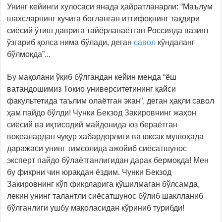
Унинг кейинги хулосаси янада ҳайратланарли: “Маълум
шахсларнинг кучига боғланган иттифоқнинг тақдири
сиёсий ўтиш даврига тайёрланаётган Россияда вазият
ўзгариб қолса нима бўлади, деган
савол
кўндаланг
бўлмоқда”...
Бу мақолани ўқиб бўлгандан кейин менда “ёш
ватандошимиз Токио университетининг қайси
факультетида таълим олаётган экан”, деган ҳақли савол
ҳам пайдо бўлди! Чунки Бекзод Закировнинг жаҳон
сиёсий ва иқтисодий майдонида юз бераётган
воқеалардан чуқур хабардорлиги ва юксак мушоҳада
даражаси унинг тимсолида ажойиб сиёсатшунос
эксперт пайдо бўлаётганлигидан дарак бермоқда! Мен
бу фикрни чин юракдан ёздим. Чунки Бекзод
Закировнинг кўп фикрларига қўшилмаган бўлсамда,
лекин унинг талантли сиёсатшунос бўлиб шаклланиб
бўлганлиги ушбу мақоласидан кўриниб турибди!