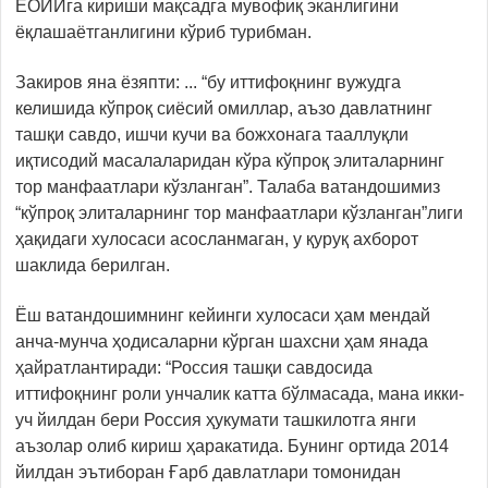
ЕОИИга кириши мақсадга мувофиқ эканлигини
ёқлашаётганлигини кўриб турибман.
Закиров яна ёзяпти: ... “бу иттифоқнинг вужудга
келишида кўпроқ сиёсий омиллар, аъзо давлатнинг
ташқи савдо, ишчи кучи ва божхонага тааллуқли
иқтисодий масалаларидан кўра кўпроқ элиталарнинг
тор манфаатлари кўзланган”. Талаба ватандошимиз
“кўпроқ элиталарнинг тор манфаатлари кўзланган”лиги
ҳақидаги хулосаси асосланмаган, у қуруқ ахборот
шаклида берилган.
Ёш ватандошимнинг кейинги хулосаси ҳам мендай
анча-мунча ҳодисаларни кўрган шахсни ҳам янада
ҳайратлантиради: “Россия ташқи савдосида
иттифоқнинг роли унчалик катта бўлмасада, мана икки-
уч йилдан бери Россия ҳукумати ташкилотга янги
аъзолар олиб кириш ҳаракатида. Бунинг ортида 2014
йилдан эътиборан Ғарб давлатлари томонидан