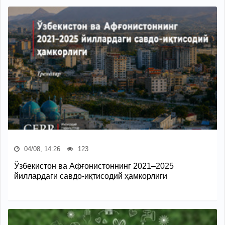
04/08, 14:26
123
Ўзбекистон ва Афғонистоннинг 2021–2025
йиллардаги савдо-иқтисодий ҳамкорлиги