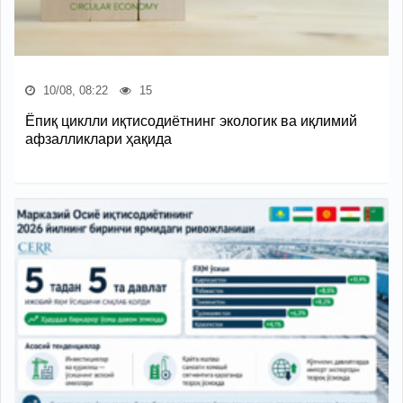
10/08, 08:22
15
Ёпиқ циклли иқтисодиётнинг экологик ва иқлимий
афзалликлари ҳақида