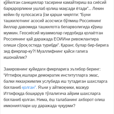
қўйилган санкциялар тасирини камайтириш ва сиёсий
барқарорликни ушлаб қолиш мақсади ётади”... Лекин
кейин бу хулосасига ўзи қарши чиқяпти: “Буни
ташкилотнинг асосий асосчиси бўлмиш Россиянинг
йиллар давомида ташкилотга бепарволигида кўриш
мумкин. Геосиёсий муаммолар гирдобида қолаётган
Россиянинг қай даражада ЕОИИни ривожлантира
олиши сўроқ остида турибди”. Қаранг, булар бир-бирига
зид фикрлар-ку?! Муаллифнинг қайси гапига
ишонайлик?
Закировнинг қуйидаги фикрларига эътибор беринг:
“Иттифоқ ишлари демократик институтларга эмас,
балки яккаҳокимлик услубида иш тутадиган шахсларга
боғланиб
қолган”.
Яъни у айтмоқчики, мазкур
Иттифоқда бошқарув тўлалигича айрим шахсларга
боғланиб қолган. Нима, ёш талабанинг ахборот олиш
имкониятлари шу даражада чуқурми?