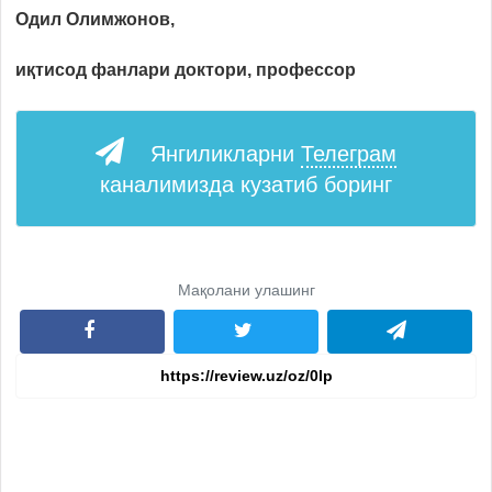
Одил Олимжонов,
иқтисод фанлари доктори, профессор
Янгиликларни
Телеграм
каналимизда кузатиб боринг
Мақолани улашинг