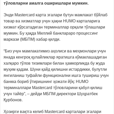
тўловларни амалга оширишлари мумкин.
Энди Mastercard карта эгалари бутун мамлакат бўйлаб
товар ва хизматлар учун ҳақни HUMO карталарига
хизмат кўрсатадиган терминаллар орқали тўлашлари
мумкин. Бу ҳақда Миллий банклараро процессинг
маркази (МБПМ) хабар қилди.
“Биз учун мамлакатимиз аҳолиси ва меҳмонлари учун
янада кенгроқ қулайликлар яратишга кўмаклашадиган
халқаро тўлов тизимлари билан ҳамкорликда бу жуда
муҳим қадам. Шуни қайд қилишни истардикки, булутли
янгиланиш туфайли функционални ишга тушириш учун
банкка бориб ўтиришнинг ҳожати йўқ: HUMO
терминаллари Mastercard тўловларини қабул қилиш
учун тайёр”, – дейди МБПМ директори Шуҳратбек
Қурбонов.
Ҳозирги вақтга келиб Mastercard карталари эгалари