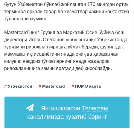
бутун Ўзбекистон бўйлаб жойлашган 170 мингдан ортиқ
терминал орқали товар ва хизматлар ҳақини контактсиз
тўлашлари мумкин.
Mastercard᾽нинг Грузия ва Марказий Осиё бўйича бош
директори Игорь Степанов ушбу янгилик Ўзбекистонда
туризмни ривожлантиришга кўмак беради, шунингдек
мамлакат иқтисодиётини янада очиқ ва ҳаракатчан
қилувчи нақдсиз тўловларнинг янада жадалроқ
ривожланишига замин яратади деб ҳисоблайди.
Ўзбекистон
Mastercard
HUMO карта
Янгиликларни
Телеграм
каналимизда кузатиб боринг