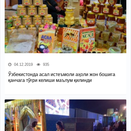
04.12.2019
935
Ўзбекистонда асал истеъмоли аҳоли жон бошига
қанчага тўғри келиши маълум қилинди