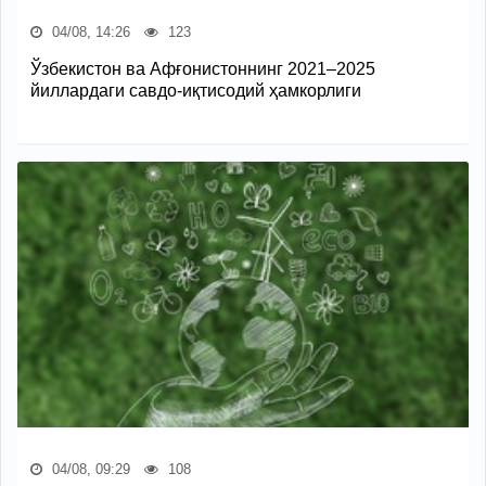
04/08, 14:26
123
Ўзбекистон ва Афғонистоннинг 2021–2025
йиллардаги савдо-иқтисодий ҳамкорлиги
04/08, 09:29
108