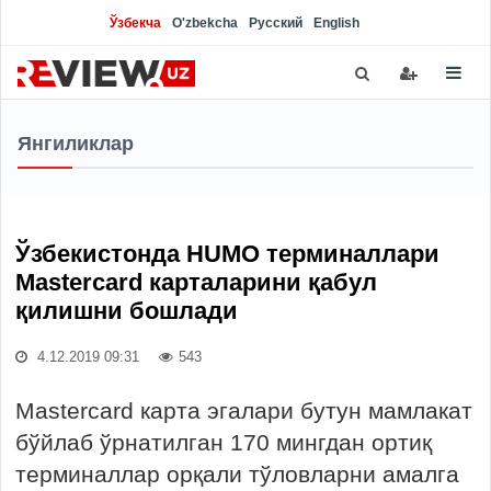
Ўзбекча
O'zbekcha
Русский
English
Янгиликлар
Ўзбекистонда HUMO терминаллари
Mastercard карталарини қабул
қилишни бошлади
4.12.2019 09:31
543
Mastercard карта эгалари бутун мамлакат
бўйлаб ўрнатилган 170 мингдан ортиқ
терминаллар орқали тўловларни амалга