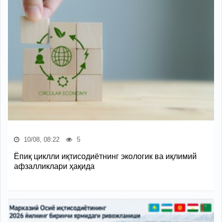
10/08, 08:22
5
Ёпиқ циклли иқтисодиётнинг экологик ва иқлимий
афзалликлари ҳақида