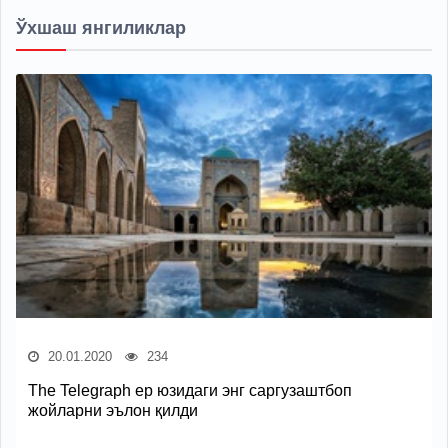
Ўхшаш янгиликлар
20.01.2020
234
The Telegraph ер юзидаги энг саргузаштбоп
жойларни эълон қилди