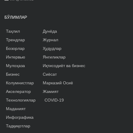
БЎЛИМЛАР
Таҳлил
Дунёда
Трендлар
Журнал
Бозорлар
Ҳудудлар
Интервью
Янгиликлар
Мулоҳаза
Иқтисодиёт ва бизнес
Бизнес
Сиёсат
Колумнистлар
Марказий Осиё
Акселератор
Жамият
Технологиялар
COVID-19
Маданият
Инфографика
Тадқиқотлар