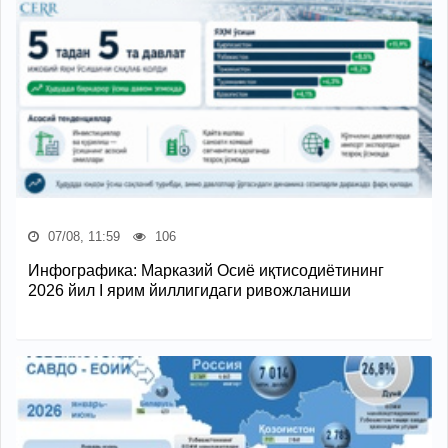
07/08, 11:59
106
Инфографика: Марказий Осиё иқтисодиётининг
2026 йил I ярим йиллигидаги ривожланиши