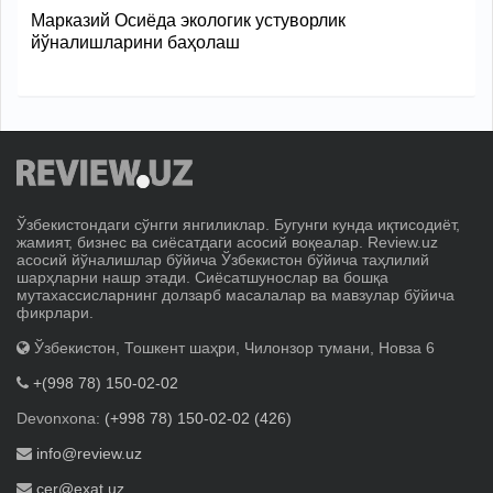
Марказий Осиёда экологик устуворлик
йўналишларини баҳолаш
Ўзбекистондаги сўнгги янгиликлар. Бугунги кунда иқтисодиёт,
жамият, бизнес ва сиёсатдаги асосий воқеалар. Review.uz
асосий йўналишлар бўйича Ўзбекистон бўйича таҳлилий
шарҳларни нашр этади. Сиёсатшунослар ва бошқа
мутахассисларнинг долзарб масалалар ва мавзулар бўйича
фикрлари.
Ўзбекистон, Тошкент шаҳри, Чилонзор тумани, Новза 6
+(998 78) 150-02-02
Devonxona:
(+998 78) 150-02-02 (426)
info@review.uz
cer@exat.uz