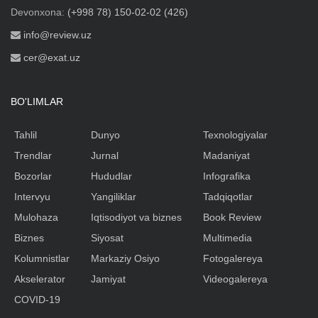
Devonxona:
(+998 78) 150-02-02 (426)
info@review.uz
cer@exat.uz
BO'LIMLAR
Tahlil
Dunyo
Texnologiyalar
Trendlar
Jurnal
Madaniyat
Bozorlar
Hududlar
Infografika
Intervyu
Yangiliklar
Tadqiqotlar
Mulohaza
Iqtisodiyot va biznes
Book Review
Biznes
Siyosat
Multimedia
Kolumnistlar
Markaziy Osiyo
Fotogalereya
Akselerator
Jamiyat
Videogalereya
COVID-19