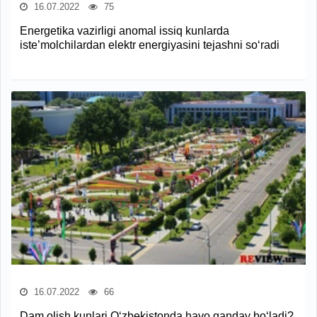
16.07.2022
75
Energetika vazirligi anomal issiq kunlarda
iste’molchilardan elektr energiyasini tejashni so‘radi
16.07.2022
66
Dam olish kunlari O‘zbekistonda havo qanday bo‘ladi?