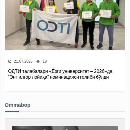
21.07.2026
19
ОДТИ талабалари «Ёзги университет – 2026»да
“Энг илғор лойиҳа” номинацияси ғолиби бўлди
Ommabop