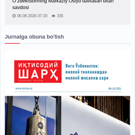
O‘zbekistonning Markaziy Osiyo davlatlari bilan
savdosi
06.08.2026 07:20
335
Jurnalga obuna bo'lish