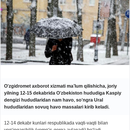
O‘zgidromet axborot xizmati
ma’lum qilishicha
, joriy
yilning 12-15 dekabrida O‘zbekiston hududiga Kaspiy
dengizi hududlaridan nam havo, so‘ngra Ural
hududlaridan sovuq havo massalari kirib keladi.
12-14 dekabr kunlari respublikada vaqti-vaqti bilan
yog‘ingarchilik (yomg‘ir, qorga aylanadi) bo‘ladi.