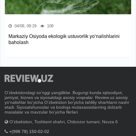
04/08, 09:29
108
Markaziy Osiyoda ekologik ustuvorlik yo‘nalishlarini
baholash
Oʼzbekistondagi soʼnggi yangiliklar. Bugungi kunda iqtisodiyot,
jamiyat, biznes va siyosatdagi asosiy voqealar. Review.uz asosiy
yoʼnalishlar boʼyicha Oʼzbekiston boʼyicha tahliliy sharhlarni nashr
etadi. Siyosatshunoslar va boshqa mutaxassislarning dolzarb
masalalar va mavzular boʼyicha fikrlari.
O'zbekiston, Toshkent shahri, Chilonzor tumani, Novza 6
+(998 78) 150-02-02