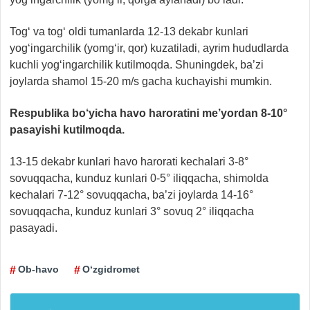
Tog‘ va tog‘ oldi tumanlarda 12-13 dekabr kunlari
yog‘ingarchilik (yomg‘ir, qor) kuzatiladi, ayrim hududlarda
kuchli yog‘ingarchilik kutilmoqda. Shuningdek, ba’zi
joylarda shamol 15-20 m/s gacha kuchayishi mumkin.
Respublika bo‘yicha havo haroratini me’yordan 8-10°
pasayishi kutilmoqda.
13-15 dekabr kunlari havo harorati kechalari 3-8°
sovuqqacha, kunduz kunlari 0-5° iliqqacha, shimolda
kechalari 7-12° sovuqqacha, ba’zi joylarda 14-16°
sovuqqacha, kunduz kunlari 3° sovuq 2° iliqqacha
pasayadi.
Ob-havo
O‘zgidromet