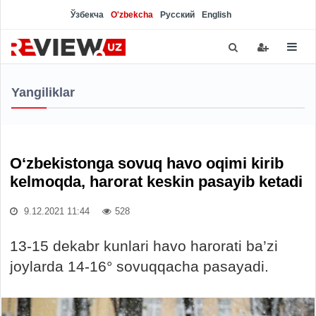
Ўзбекча
O'zbekcha
Русский
English
Yangiliklar
O‘zbekistonga sovuq havo oqimi kirib
kelmoqda, harorat keskin pasayib ketadi
9.12.2021 11:44
528
13-15 dekabr kunlari havo harorati ba’zi
joylarda 14-16° sovuqqacha pasayadi.