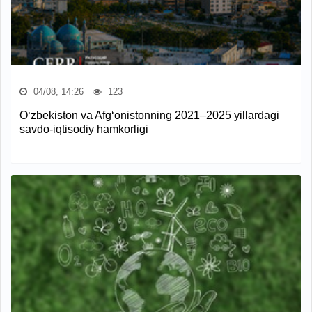
04/08, 14:26
123
O‘zbekiston va Afg‘onistonning 2021–2025 yillardagi
savdo-iqtisodiy hamkorligi