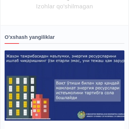
Izohlar qo'shilmagan
O'xshash yangiliklar