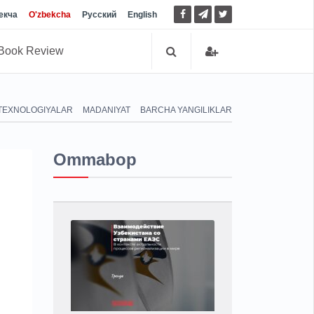
екча
O'zbekcha
Русский
English
Book Review
TEXNOLOGIYALAR
MADANIYAT
BARCHA YANGILIKLAR
Ommabop
i