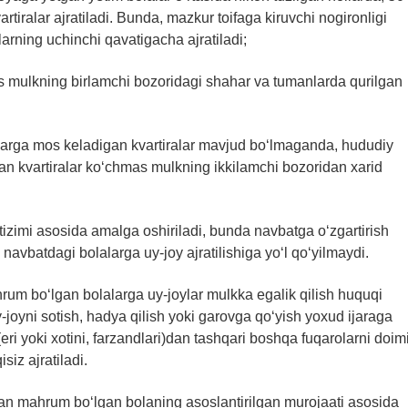
tiralar ajratiladi. Bunda, mazkur toifaga kiruvchi nogironligi
larning uchinchi qavatigacha ajratiladi;
as mulkning birlamchi bozoridagi shahar va tumanlarda qurilgan
arga mos keladigan kvartiralar mavjud bo‘lmaganda, hududiy
an kvartiralar ko‘chmas mulkning ikkilamchi bozoridan xarid
 tizimi asosida amalga oshiriladi, bunda navbatga o‘zgartirish
 navbatdagi bolalarga uy-joy ajratilishiga yo‘l qo‘yilmaydi.
um bo‘lgan bolalarga uy-joylar mulkka egalik qilish huquqi
-joyni sotish, hadya qilish yoki garovga qo‘yish yoxud ijaraga
(eri yoki xotini, farzandlari)dan tashqari boshqa fuqarolarni doim
siz ajratiladi.
an mahrum bo‘lgan bolaning asoslantirilgan murojaati asosida