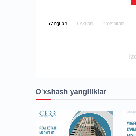
Yangilari
Eskilari
Yaxshilari
Iz
O'xshash yangiliklar