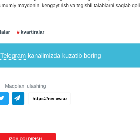
umumiy maydonini kengaytirish va tegishli talablarni saqlab qol
lalar
kvartiralar
i
Telegram
kanalimizda kuzatib boring
Maqolani ulashing
IZOH QOLDIRISH