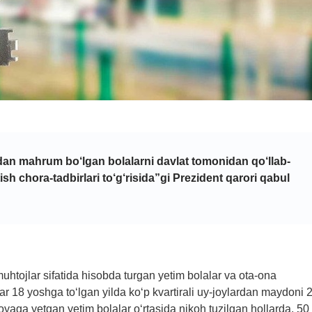
dan mahrum bo‘lgan bolalarni davlat tomonidan qo‘llab-
ish chora-tadbirlari to‘g‘risida”gi Prezident qarori
qabul
muhtojlar sifatida hisobda turgan yetim bolalar va ota-ona
 18 yoshga to‘lgan yilda ko‘p kvartirali uy-joylardan maydoni 
yaga yetgan yetim bolalar o‘rtasida nikoh tuzilgan hollarda, 50