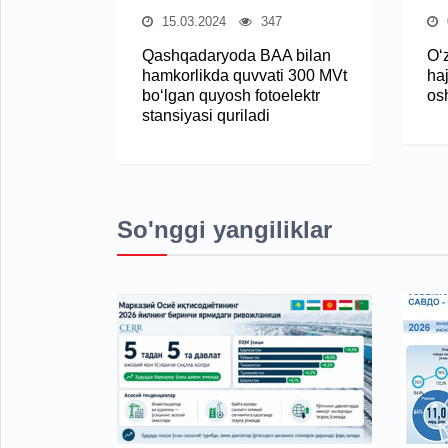
15.03.2024
347
Qashqadaryoda BAA bilan
O‘
hamkorlikda quvvati 300 MVt
ha
bo‘lgan quyosh fotoelektr
osh
stansiyasi quriladi
So'nggi yangiliklar