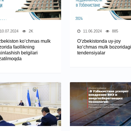
10.07.2024
2K
11.06.2024
885
zbekiston ko‘chmas mulk
O‘zbekistonda uy-joy
orida faollikning
ko‘chmas mulk bozoridag
inlashish belgilari
tendensiyalar
zatilmoqda