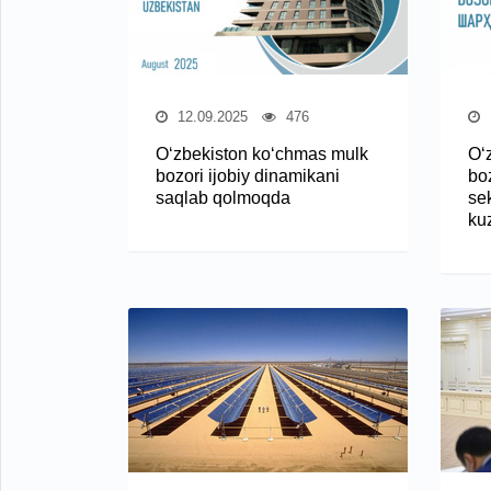
12.09.2025
476
O‘zbekiston ko‘chmas mulk
O‘
bozori ijobiy dinamikani
boz
saqlab qolmoqda
sek
ku