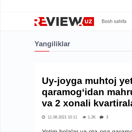
Bosh sahifa
Yangiliklar
Uy-joyga muhtoj yet
qaramog‘idan mahru
va 2 xonali kvartiral
11.08.2021 10:11
1.2K
3
Yetim bolalar va ota-ona qaram