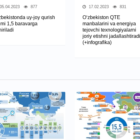
05.04.2023
877
17.02.2023
831
zbekistonda uy-joy qurish
O‘zbekiston QTE
jmi 1,5 baravarga
manbalarini va energiya
iriladi
tejovchi texnologiyalarni
joriy etishni jadallashtirad
(+infografika)