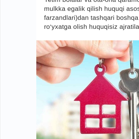
mulkka egalik qilish huquqi asosid
farzandlari)dan tashqari boshqa
ro‘yxatga olish huquqisiz ajratila