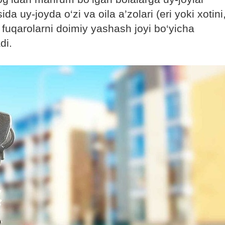
a uy-joyda o‘zi va oila a’zolari (eri yoki xotini
 fuqarolarni doimiy yashash joyi bo‘yicha
di.