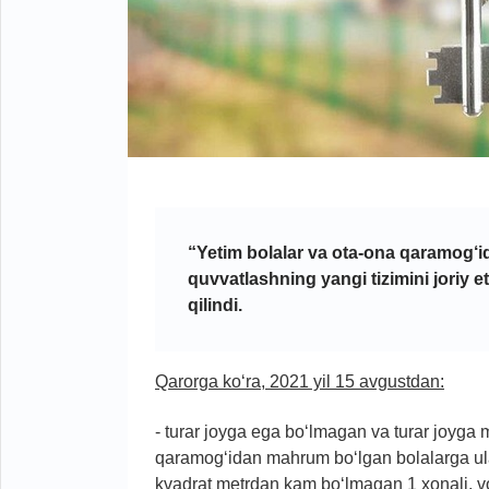
“Yetim bolalar va ota-ona qaramog‘i
quvvatlashning yangi tizimini joriy et
qilindi.
Qarorga ko‘ra, 2021 yil 15 avgustdan:
- turar joyga ega bo‘lmagan va turar joyga 
qaramog‘idan mahrum bo‘lgan bolalarga ular
kvadrat metrdan kam bo‘lmagan 1 xonali, vo