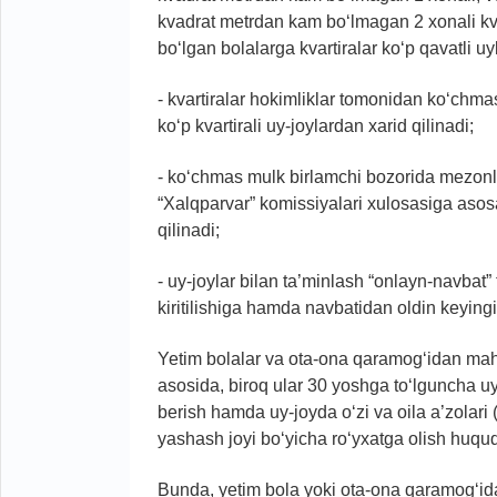
kvadrat metrdan kam bo‘lmagan 2 xonali kvar
bo‘lgan bolalarga kvartiralar ko‘p qavatli uy
- kvartiralar hokimliklar tomonidan ko‘chm
ko‘p kvartirali uy-joylardan xarid qilinadi;
- ko‘chmas mulk birlamchi bozorida mezonl
“Xalqparvar” komissiyalari xulosasiga asos
qilinadi;
- uy-joylar bilan ta’minlash “onlayn-navbat”
kiritilishiga hamda navbatidan oldin keyingi
Yetim bolalar va ota-ona qaramog‘idan mahr
asosida, biroq ular 30 yoshga to‘lguncha uy
berish hamda uy-joyda o‘zi va oila a’zolari 
yashash joyi bo‘yicha ro‘yxatga olish huquqi
Bunda, yetim bola yoki ota-ona qaramog‘id