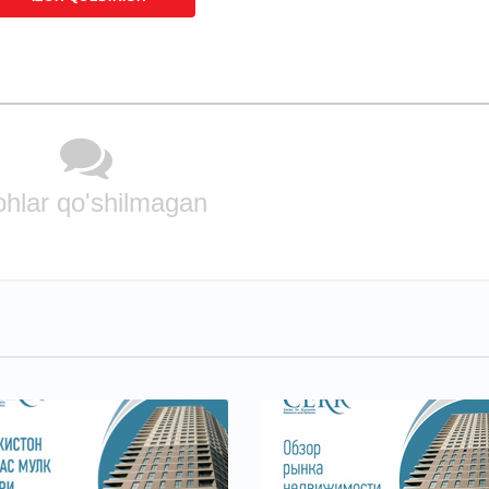
ohlar qo'shilmagan