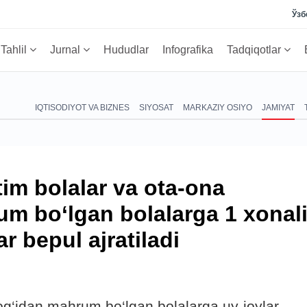
Ўзб
Tahlil
Jurnal
Hududlar
Infografika
Tadqiqotlar
IQTISODIYOT VA BIZNES
SIYOSAT
MARKAZIY OSIYO
JAMIYAT
im bolalar va ota-ona
m bo‘lgan bolalarga 1 xonal
ar bepul ajratiladi
og‘idan mahrum bo‘lgan bolalarga uy-joylar