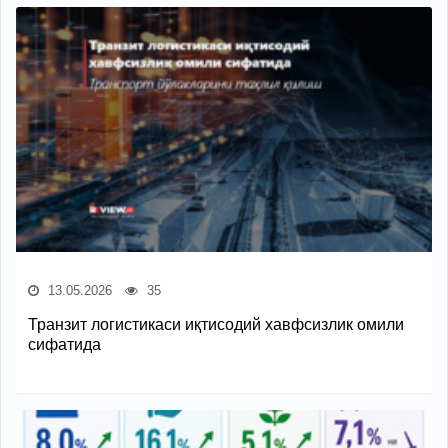
13.05.2026
35
Транзит логистикаси иқтисодий хавфсизлик омили
сифатида