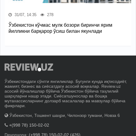
31/07, 14:35
278
Ўзбекистон кўчмас мулк бозори биринчи ярим
йилликни барқарор ўсиш билан якунлади
Ўзбекистондаги сўнгги янгиликлар. Бугунги кунда иқтисодиёт,
жамият, бизнес ва сиёсатдаги асосий воқеалар. Review.uz
асосий йўналишлар бўйича Ўзбекистон бўйича таҳлилий
шарҳларни нашр этади. Сиёсатшунослар ва бошқа
мутахассисларнинг долзарб масалалар ва мавзулар бўйича
фикрлари.
Ўзбекистон, Тошкент шаҳри, Чилонзор тумани, Новза 6
+(998 78) 150-02-02
Devonxona:
(+998 78) 150-02-02 (426)