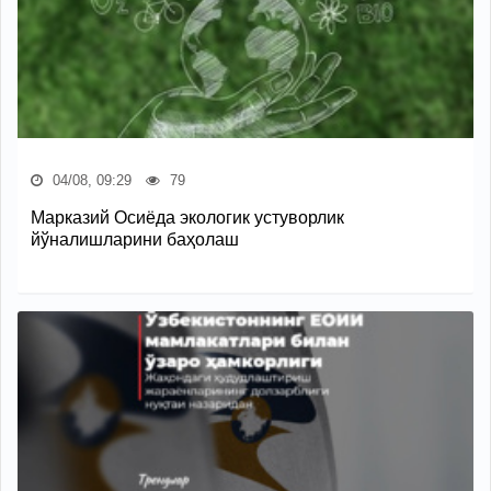
04/08, 09:29
79
Марказий Осиёда экологик устуворлик
йўналишларини баҳолаш