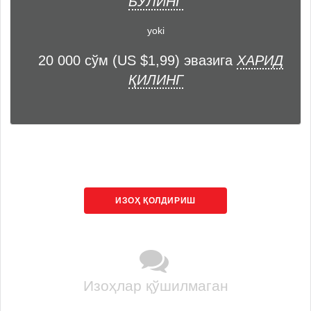
БЎЛИНГ
yoki
20 000 сўм (US $1,99) эвазига
ХАРИД
ҚИЛИНГ
ИЗОҲ ҚОЛДИРИШ
Изоҳлар қўшилмаган