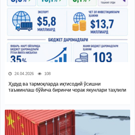
24.04.2026
108
Ҳудуд ва тармоқларда иқтисодий ўсишни
таъминлаш бўйича биринчи чорак якунлари таҳлили