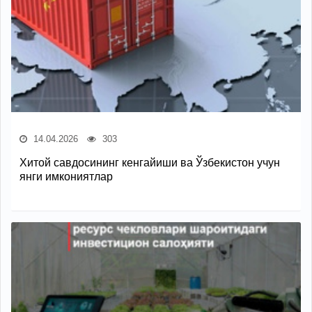
14.04.2026
303
Хитой савдосининг кенгайиши ва Ўзбекистон учун
янги имкониятлар