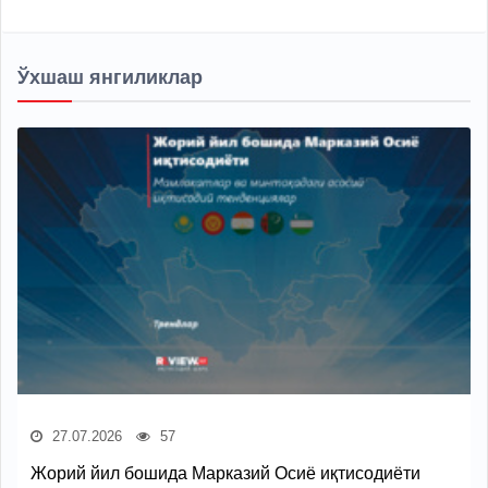
Ўхшаш янгиликлар
27.07.2026
57
Жорий йил бошида Марказий Осиё иқтисодиёти