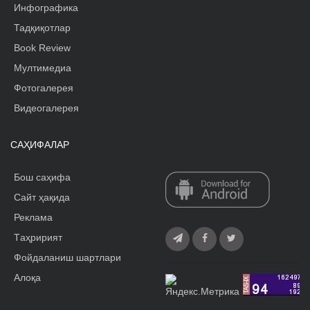
Инфографика
Тадқиқотлар
Book Review
Мултимедиа
Фотогалерея
Видеогалерея
САҲИФАЛАР
Бош саҳифа
Сайт ҳақида
Реклама
Tаҳририят
Фойдаланиш шартлари
Алоқа