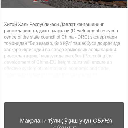
Хитой Халқ Республикаси Давлат кенгашининг
ривожланиш тадқиқот маркази (Development research
centre of the state council of China - DRC) экспертлари
томонидан “Бир камар, бир йўл” ташаббуси доирасида
халқаро иқтисодий ва савдо ҳамкорлик алоқаларини
ривожлантириш” мавзусида ҳисобот (Promoting the
development of China-EU freight trains will ensure an
effective system of international economic and trade
cooperation channels within the frame work of... ...
Мақолани тўлиқ ўқиш учун
ОБУНА