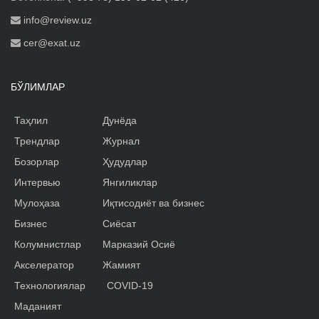
info@review.uz
cer@exat.uz
БЎЛИМЛАР
Таҳлил
Дунёда
Трендлар
Журнал
Бозорлар
Ҳудудлар
Интервью
Янгиликлар
Мулоҳаза
Иқтисодиёт ва бизнес
Бизнес
Сиёсат
Колумнистлар
Марказий Осиё
Акселератор
Жамият
Технологиялар
COVID-19
Маданият