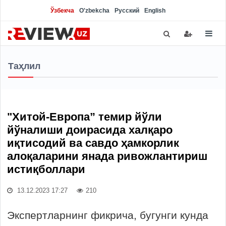
Ўзбекча
O'zbekcha
Русский
English
Таҳлил
"Хитой-Европа” темир йўли
йўналиши доирасида халқаро
иқтисодий ва савдо ҳамкорлик
алоқаларини янада ривожлантириш
истиқболлари
13.12.2023 17:27
210
Экспертларнинг фикрича, бугунги кунда