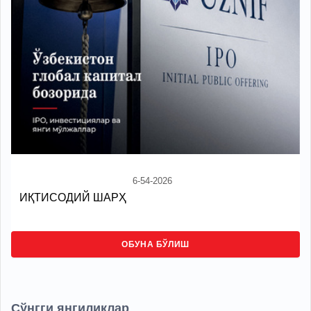
6-54-2026
ИҚТИСОДИЙ ШАРҲ
ОБУНА БЎЛИШ
Сўнгги янгиликлар