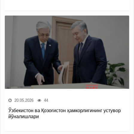
20.05.2026
44
Ўзбекистон ва Қозоғистон ҳамкорлигининг устувор
йўналишлари