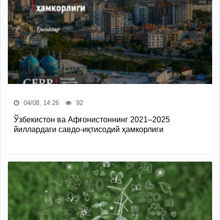
04/08, 14:26
92
Ўзбекистон ва Афғонистоннинг 2021–2025
йиллардаги савдо-иқтисодий ҳамкорлиги