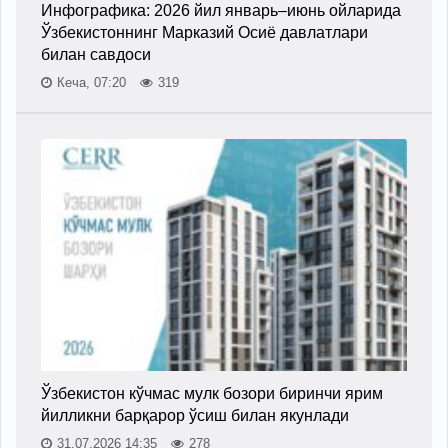
Инфографика: 2026 йил январь–июнь ойларида
Ўзбекистоннинг Марказий Осиё давлатлари
билан савдоси
Кеча, 07:20
319
Ўзбекистон кўчмас мулк бозори биринчи ярим
йилликни барқарор ўсиш билан якунлади
31.07.2026 14:35
278