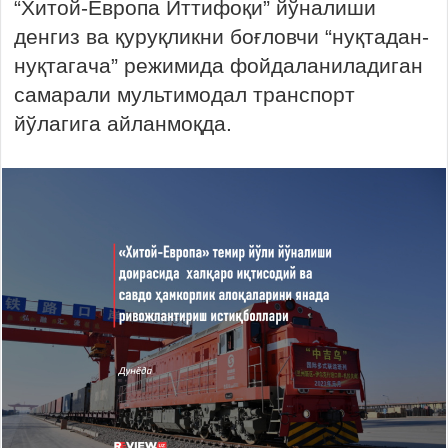
“Хитой-Европа Иттифоқи” йўналиши
денгиз ва қуруқликни боғловчи “нуқтадан-
нуқтагача” режимида фойдаланиладиган
самарали мультимодал транспорт
йўлагига айланмоқда.